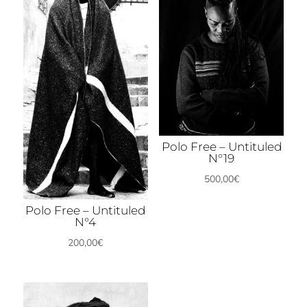
Polo Free – Untituled
N°19
500,00
€
Polo Free – Untituled
N°4
200,00
€