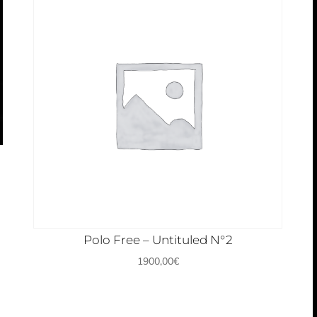
Polo Free – Untituled N°2
1900,00
€