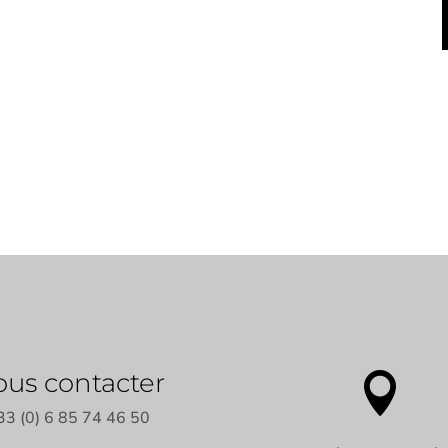
us contacter

33 (0) 6 85 74 46 50