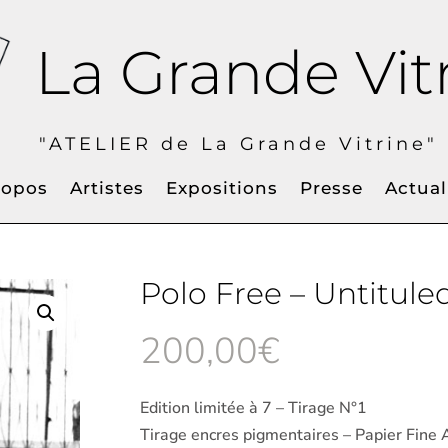
La Grande Vit
IER de La Grande Vitrine" à
ropos
Artistes
Expositions
Presse
Actual
Polo Free – Untitule
200,00
€
Edition limitée à 7 – Tirage N°1
Tirage encres pigmentaires – Papier Fine