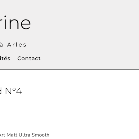
rine
 Arles
ités
Contact
d N°4
 Art Matt Ultra Smooth