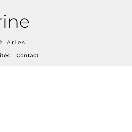
rine
 Arles
ités
Contact